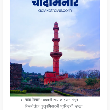
चांद मिनार
: बहमनी शासक हसन गंगूने
दिल्लीतील कुतुबमिनारची प्रतिकृती म्हणून